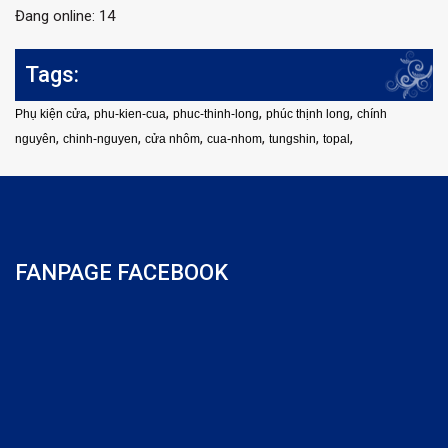
Đang online: 14
Tags:
,
,
,
,
Phụ kiện cửa
phu-kien-cua
phuc-thinh-long
phúc thịnh long
chính
,
,
,
,
,
,
nguyên
chinh-nguyen
cửa nhôm
cua-nhom
tungshin
topal
FANPAGE FACEBOOK