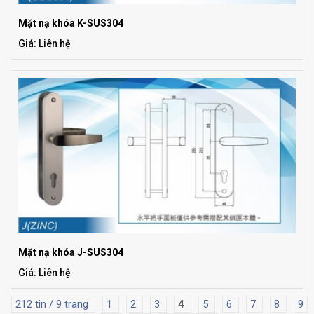
Mặt nạ khóa K-SUS304
Giá: Liên hệ
Mặt nạ khóa J-SUS304
Giá: Liên hệ
212 tin / 9 trang
1
2
3
4
5
6
7
8
9