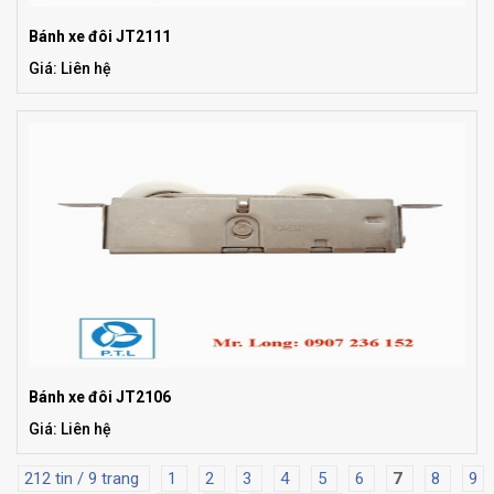
Bánh xe đôi JT2111
Giá: Liên hệ
Bánh xe đôi JT2106
Giá: Liên hệ
212 tin / 9 trang
1
2
3
4
5
6
7
8
9