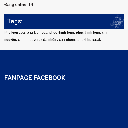
Đang online: 14
Tags:
,
,
,
,
Phụ kiện cửa
phu-kien-cua
phuc-thinh-long
phúc thịnh long
chính
,
,
,
,
,
,
nguyên
chinh-nguyen
cửa nhôm
cua-nhom
tungshin
topal
FANPAGE FACEBOOK