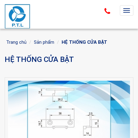
T
o
g
g
Trang chủ
Sản phẩm
HỆ THỐNG CỬA BẬT
l
e
HỆ THỐNG CỬA BẬT
n
a
v
i
g
a
t
i
o
n