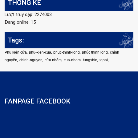
THỐNG KÊ
Lượt truy cập: 2274003
Đang online: 15
Tags:
,
,
,
,
Phụ kiện cửa
phu-kien-cua
phuc-thinh-long
phúc thịnh long
chính
,
,
,
,
,
,
nguyên
chinh-nguyen
cửa nhôm
cua-nhom
tungshin
topal
FANPAGE FACEBOOK