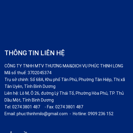
THÔNG TIN LIÊN HỆ
CÔNG TY TNHH MTV THƯƠNG MẠI&DỊCH VỤ PHÚC THỊNH LONG
Mã số thuế: 3702045374
Trụ sở chính: Số 68A, Khu phố Tân Phú, Phường Tân Hiệp, Thị xã
Tân Uyên, Tỉnh Bình Dương
Liên hệ: Lô M, Ô 26, đường Lý Thái Tổ, Phường Hòa Phú, TP. Thủ
Dầu Một, Tỉnh Bình Dương
Tel: 0274 3801 487 - Fax: 0274 3801 487
Email: phucthinhmilo@gmail.com - Hotline: 0909 236 152