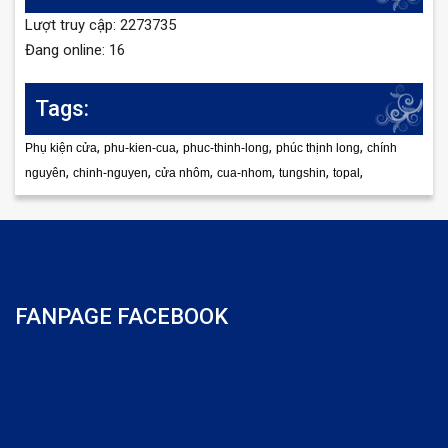
Lượt truy cập: 2273735
Đang online: 16
Tags:
,
,
,
,
Phụ kiện cửa
phu-kien-cua
phuc-thinh-long
phúc thịnh long
chính
,
,
,
,
,
,
nguyên
chinh-nguyen
cửa nhôm
cua-nhom
tungshin
topal
FANPAGE FACEBOOK