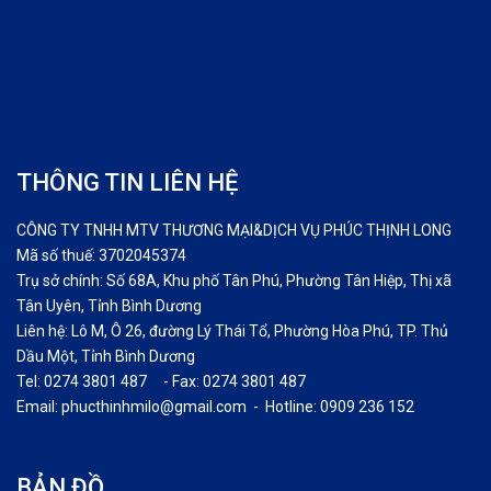
THÔNG TIN LIÊN HỆ
CÔNG TY TNHH MTV THƯƠNG MẠI&DỊCH VỤ PHÚC THỊNH LONG
Mã số thuế: 3702045374
Trụ sở chính: Số 68A, Khu phố Tân Phú, Phường Tân Hiệp, Thị xã
Tân Uyên, Tỉnh Bình Dương
Liên hệ: Lô M, Ô 26, đường Lý Thái Tổ, Phường Hòa Phú, TP. Thủ
Dầu Một, Tỉnh Bình Dương
Tel: 0274 3801 487 - Fax: 0274 3801 487
Email: phucthinhmilo@gmail.com - Hotline: 0909 236 152
BẢN ĐỒ