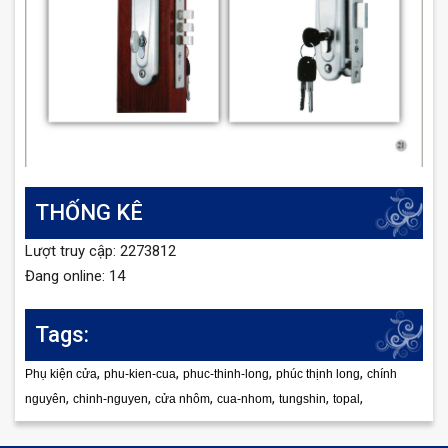
THỐNG KÊ
Lượt truy cập: 2273812
Đang online: 14
Tags:
,
,
,
,
Phụ kiện cửa
phu-kien-cua
phuc-thinh-long
phúc thịnh long
chính
,
,
,
,
,
,
nguyên
chinh-nguyen
cửa nhôm
cua-nhom
tungshin
topal