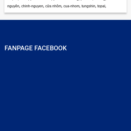
,
,
,
,
,
,
nguyên
chinh-nguyen
cửa nhôm
cua-nhom
tungshin
topal
FANPAGE FACEBOOK