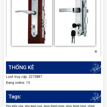
THỐNG KÊ
Lượt truy cập: 2273887
Đang online: 15
Tags:
,
,
,
,
Phụ kiện cửa
phu-kien-cua
phuc-thinh-long
phúc thịnh long
chính