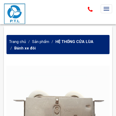
T
o
g
g
l
Trang chủ
Sản phẩm
HỆ THỐNG CỬA LÙA
e
Bánh xe đôi
n
a
v
i
g
a
t
i
o
n